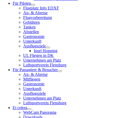
Für Piloten
Flugplatz Info EDXF
An- & Abreise
Flugvorbereitung
Gebühren
Tanken
Abstellen
Gastronomie
Unterkunft
Ausflugsziele
Insel Hopping
UL Fliegen in DK
Unternehmen am Platz
Luftsportverein Flensburg
Für Passagiere & Besucher
An- & Abreise
Mitfliegen
Gastronomie
Unterkunft
Ausflugsziele
Unternehmen am Platz
Luftsportverein Flensburg
Et cetera
WebCam Panorama
Downloads